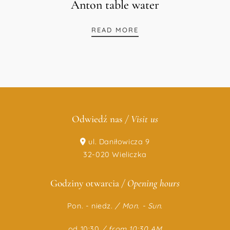
Anton table water
ANTON TABLE WATER
READ MORE
Odwiedź nas
/ Visit us
ul. Daniłowicza 9
32-020 Wieliczka
Godziny otwarcia
/ Opening hours
Pon. - niedz.
/
Mon. - Sun.
od 10:30
/ from 10:30 AM