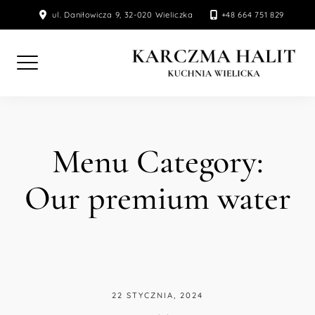
Skip
ul. Daniłowicza 9, 32-020 Wieliczka
+48 664 751 829
to
content
Menu Category:
Our premium water
22 STYCZNIA, 2024