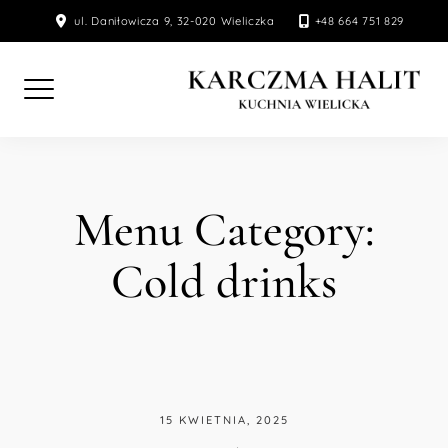
Skip
ul. Daniłowicza 9, 32-020 Wieliczka
+48 664 751 829
to
content
Menu Category:
Cold drinks
15 KWIETNIA, 2025