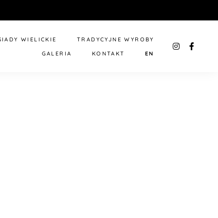
IADY WIELICKIE
TRADYCYJNE WYROBY
instagra
faceb
GALERIA
KONTAKT
EN
f