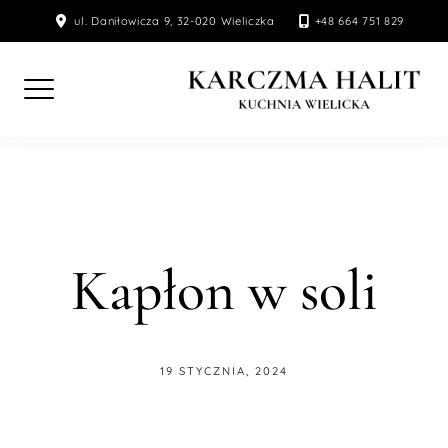
Skip
ul. Daniłowicza 9, 32-020 Wieliczka
+48 664 751 829
to
content
Kapłon w soli
19 STYCZNIA, 2024